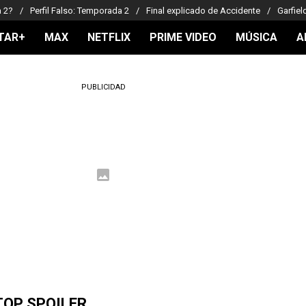
a 2?
Perfil Falso: Temporada 2
Final explicado de Accidente
Garfiel
TAR+
MAX
NETFLIX
PRIME VIDEO
MÚSICA
A
PUBLICIDAD
TOP SPOILER