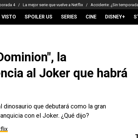
porada 4
La mejor serie que vuelve a Netflix
Accidente: ¿Sin temporad
 VISTO
SPOILER US
SERIES
CINE
DISNEY+
S
Dominion", la
ncia al Joker que habrá
al dinosaurio que debutará como la gran
anquicia con el Joker. ¿Qué dijo?
flix