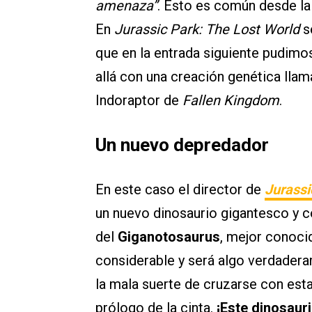
amenaza”
. Esto es común desde la
En
Jurassic Park: The Lost World
s
que en la entrada siguiente pudimos
allá con una creación genética llam
Indoraptor de
Fallen Kingdom
.
Un nuevo depredador
En este caso el director de
Jurassi
un nuevo dinosaurio gigantesco y 
del
Giganotosaurus
, mejor conoci
considerable y será algo verdader
la mala suerte de cruzarse con esta
prólogo de la cinta.
¡Este dinosaur