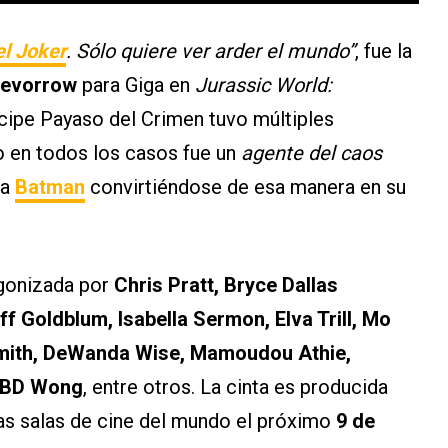
el Joker
. Sólo quiere ver arder el mundo”
, fue la
revorrow
para Giga en
Jurassic World:
cipe Payaso del Crimen tuvo múltiples
ro en todos los casos fue un
agente del caos
 a
Batman
convirtiéndose de esa manera en su
gonizada por
Chris Pratt, Bryce Dallas
f Goldblum, Isabella Sermon, Elva Trill, Mo
 Smith, DeWanda Wise, Mamoudou Athie,
y BD Wong
, entre otros. La cinta es producida
 las salas de cine del mundo el próximo
9 de