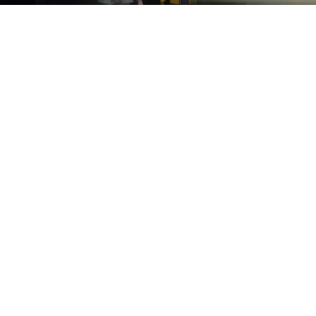
©
Netflix
La serie animada que está en el puesto 2 del
Top 10.
Por
Enzo Rueda
La tercera temporada de
Bridgerton
llegó al
servicio de streaming
Netflix
el 16 de mayo y
desde ese momento se mantiene como la serie
más vista en todo el mundo. Sin embargo, en los
días siguientes arribaron más contenidos
imperdibles en el catálogo, pero hubo uno que