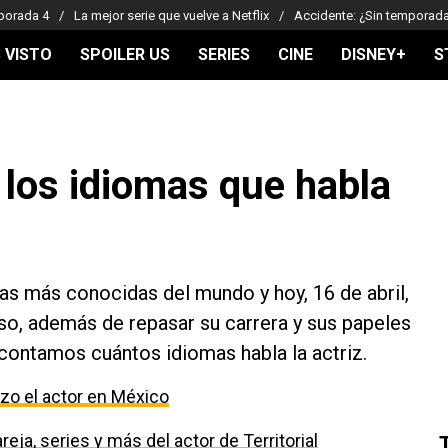
porada 4
La mejor serie que vuelve a Netflix
Accidente: ¿Sin temporad
 VISTO
SPOILER US
SERIES
CINE
DISNEY+
S
 los idiomas que habla
tas más conocidas del mundo y hoy, 16 de abril,
so, además de repasar su carrera y sus papeles
contamos cuántos idiomas habla la actriz.
izo el actor en México
eja, series y más del actor de Territorial