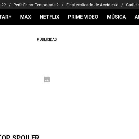
a 2?
Perfil Falso: Temporada 2
Final explicado de Accidente
Garfiel
TAR+
MAX
NETFLIX
PRIME VIDEO
MÚSICA
A
PUBLICIDAD
TOP SPOILER