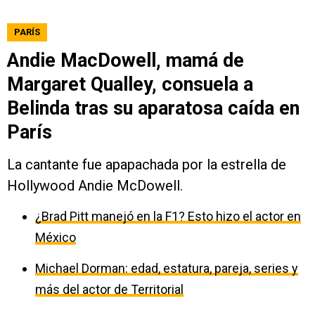
PARÍS
Andie MacDowell, mamá de
Margaret Qualley, consuela a
Belinda tras su aparatosa caída en
París
La cantante fue apapachada por la estrella de
Hollywood Andie McDowell.
¿Brad Pitt manejó en la F1? Esto hizo el actor en
México
Michael Dorman: edad, estatura, pareja, series y
más del actor de Territorial