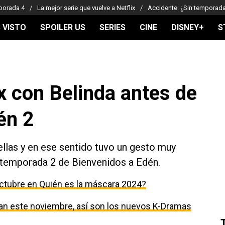
porada 4
La mejor serie que vuelve a Netflix
Accidente: ¿Sin temporad
 VISTO
SPOILER US
SERIES
CINE
DISNEY+
S
ix con Belinda antes de
én 2
ellas y en ese sentido tuvo un gesto muy
 temporada 2 de Bienvenidos a Edén.
ctubre en Quién es la máscara 2024?
egan este noviembre, así son los nuevos K-Dramas