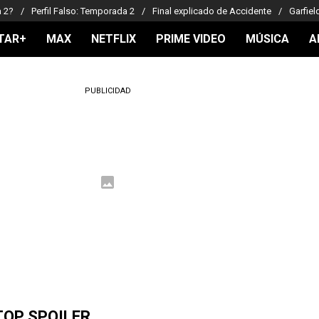
a 2?
Perfil Falso: Temporada 2
Final explicado de Accidente
Garfiel
TAR+
MAX
NETFLIX
PRIME VIDEO
MÚSICA
A
PUBLICIDAD
TOP SPOILER