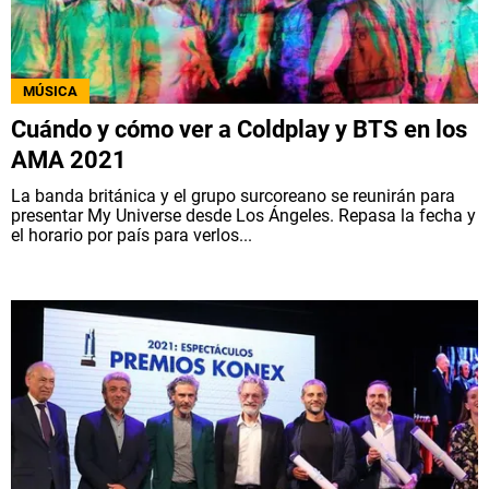
QUIENES SOMOS
|
STAFF
|
CONTACTO
|
Escribe en Spoiler
MÚSICA
Cuándo y cómo ver a Coldplay y BTS en los
AMA 2021
Términos y Condiciones
Políticas de Privacidad
La banda británica y el grupo surcoreano se reunirán para
Política Editorial
Ad Choices
presentar My Universe desde Los Ángeles. Repasa la fecha y
el horario por país para verlos...
Bolavip, al igual que Futbol Sites, es una
compañía perteneciente a Better Collective.
Todos los derechos reservados.