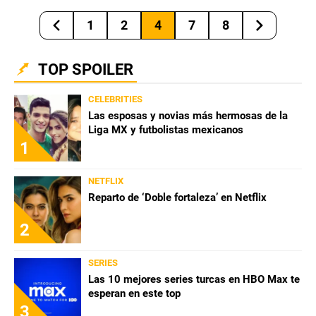
1
2
4
7
8
TOP SPOILER
CELEBRITIES
Las esposas y novias más hermosas de la
Liga MX y futbolistas mexicanos
1
NETFLIX
Reparto de ‘Doble fortaleza’ en Netflix
2
SERIES
Las 10 mejores series turcas en HBO Max te
esperan en este top
3