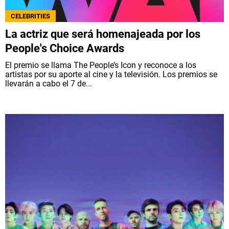
NETFLIX
CELEBRITIES
La actriz que será homenajeada por los
PRIME VIDEO
People's Choice Awards
El premio se llama The People’s Icon y reconoce a los
APPLE TV+
artistas por su aporte al cine y la televisión. Los premios se
llevarán a cabo el 7 de...
MÚSICA
CELEBRITIES
PASATIEMPOS
INFLUENCERS
SPOILER US