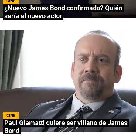
CINE
¿Nuevo James Bond confirmado? Quién
NETFLIX
sería el nuevo actor
PRIME VIDEO
APPLE TV+
MÚSICA
CELEBRITIES
PASATIEMPOS
INFLUENCERS
SPOILER US
CINE
Paul Giamatti quiere ser villano de James
Bond