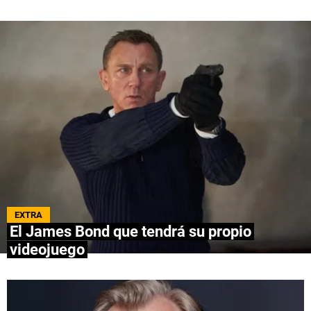
QUIENES SOMOS
|
STAFF
|
CONTACTO
|
Escribe en Spoiler
Términos y Condiciones
Políticas de Privacidad
Política Editorial
Ad Choices
Bolavip, al igual que Futbol Sites, es una
compañía perteneciente a Better Collective.
Todos los derechos reservados.
EXTRA
El James Bond que tendrá su propio
videojuego