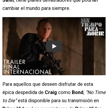
Safin
, tiene planes devastadores que podrían
cambiar el mundo para siempre.
Play
Para aquellos que deseen disfrutar de esta
épica despedida de
Craig
como
Bond
,
“No Time
to Die”
está disponible para su transmisión en