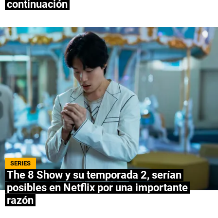
continuación
QUIENES SOMOS
|
STAFF
|
CONTACTO
|
Escribe en Spoiler
Términos y Condiciones
Políticas de Privacidad
Política Editorial
Ad Choices
Bolavip, al igual que Futbol Sites, es una
compañía perteneciente a Better Collective.
Todos los derechos reservados.
SERIES
The 8 Show y su temporada 2, serían
posibles en Netflix por una importante
razón