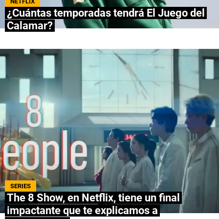
NETFLIX
¿Cuántas temporadas tendrá El Juego del
NETFLIX
Calamar?
PRIME VIDEO
APPLE TV+
MÚSICA
CELEBRITIES
PASATIEMPOS
INFLUENCERS
SPOILER US
SERIES
The 8 Show, en Netflix, tiene un final
impactante que te explicamos a