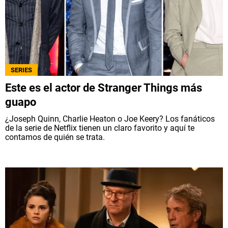
QUIENES SOMOS
|
STAFF
|
CONTACTO
|
Escribe en Spoiler
SERIES
Términos y Condiciones
Políticas de Privacidad
Este es el actor de Stranger Things más
Política Editorial
Ad Choices
guapo
¿Joseph Quinn, Charlie Heaton o Joe Keery? Los fanáticos
Bolavip, al igual que Futbol Sites, es una
de la serie de Netflix tienen un claro favorito y aquí te
compañía perteneciente a Better Collective.
contamos de quién se trata.
Todos los derechos reservados.