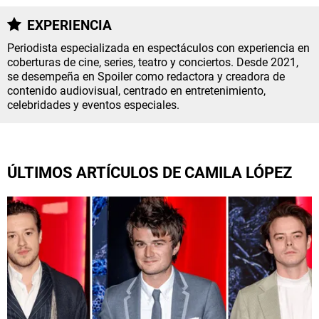
NETFLIX
EXPERIENCIA
Periodista especializada en espectáculos con experiencia en
PRIME VIDEO
coberturas de cine, series, teatro y conciertos. Desde 2021,
se desempeña en Spoiler como redactora y creadora de
contenido audiovisual, centrado en entretenimiento,
APPLE TV+
celebridades y eventos especiales.
MÚSICA
CELEBRITIES
ÚLTIMOS ARTÍCULOS DE CAMILA LÓPEZ
PASATIEMPOS
INFLUENCERS
SPOILER US