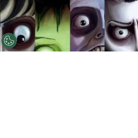
©
Ilustración: Instagram @franzvonmorrison
(www.behance.net/Morrison_Illustrator)
Películas de
Tm Burton
Por
Jacqueline Arteaga
Ver una película de Timothy Walter Burton, más
conocido en Hollywood como
Tim Burton
, es