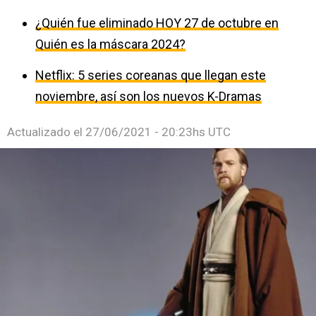
¿Quién fue eliminado HOY 27 de octubre en
Quién es la máscara 2024?
Netflix: 5 series coreanas que llegan este
noviembre, así son los nuevos K-Dramas
Actualizado el
27/06/2021 - 20:23hs UTC