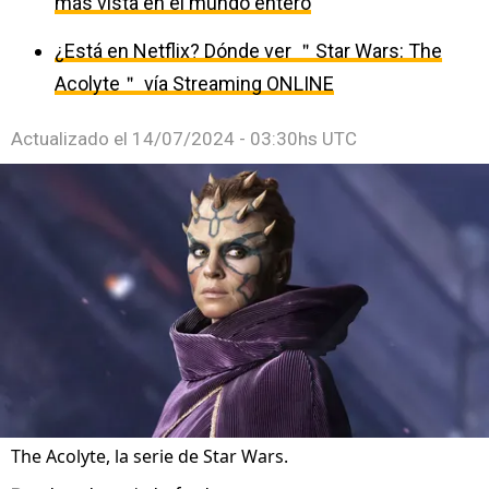
más vista en el mundo entero
¿Está en Netflix? Dónde ver ＂Star Wars: The
Acolyte＂ vía Streaming ONLINE
Actualizado el
14/07/2024 - 03:30hs UTC
The Acolyte, la serie de Star Wars.