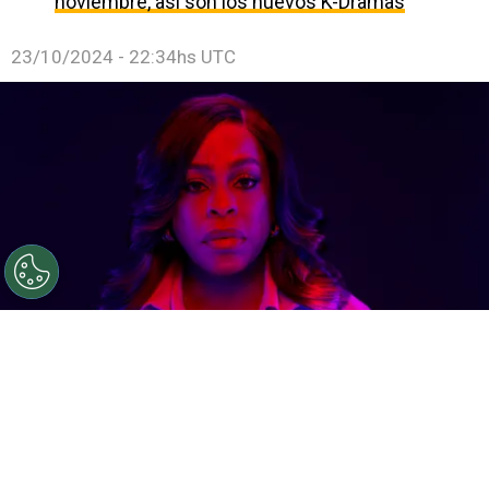
noviembre, así son los nuevos K-Dramas
23/10/2024 - 22:34hs UTC
©
FX - Disney+
La serie está protagonizada por Niecy
Nash (Claws).
Por
Jonathan Hernandez