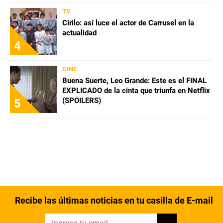
TV
Cirilo: así luce el actor de Carrusel en la
actualidad
4
CINE
Buena Suerte, Leo Grande: Este es el FINAL
EXPLICADO de la cinta que triunfa en Netflix
(SPOILERS)
5
Recibe las últimas noticias en tu casilla de E-mail