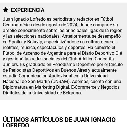
NETFLIX
EXPERIENCIA
Juan Ignacio Lofredo es periodista y redactor en Fútbol
PRIME VIDEO
Centroamérica desde agosto de 2024, donde comparte su
amplio conocimiento sobre las principales ligas de la región
y las selecciones nacionales. Anteriormente, se desempeñó
APPLE TV+
en Spoiler y Bolavip, especializándose en cultura general,
realities, música, espectáculos y deportes. Ha cubierto el
MÚSICA
Fútbol de Ascenso de Argentina para el Diario Deportivo Olé
y gestionó las redes sociales del Club Atlético Chacarita
CELEBRITIES
Juniors. Es graduado en Periodismo Deportivo por el Círculo
de Periodistas Deportivos en Buenos Aires y actualmente
estudia Comunicación Audiovisual en la Universidad
PASATIEMPOS
Nacional de San Martín (UNSAM). Además, cuenta con una
Diplomatura en Marketing Digital, E-Commerce y Negocios
INFLUENCERS
Digitales de la Universidad de Belgrano.
SPOILER US
ÚLTIMOS ARTÍCULOS DE JUAN IGNACIO
LOFREDO