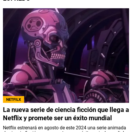
QUIENES SOMOS
|
STAFF
|
CONTACTO
|
Escribe en Spoiler
Términos y Condiciones
Políticas de Privacidad
Política Editorial
Ad Choices
Bolavip, al igual que Futbol Sites, es una
compañía perteneciente a Better Collective.
Todos los derechos reservados.
NETFILX
La nueva serie de ciencia ficción que llega a
Netflix y promete ser un éxito mundial
Netflix estrenará en agosto de este 2024 una serie animada