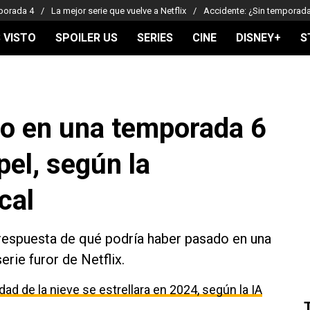
porada 4
La mejor serie que vuelve a Netflix
Accidente: ¿Sin temporad
 VISTO
SPOILER US
SERIES
CINE
DISNEY+
S
o en una temporada 6
el, según la
cal
la respuesta de qué podría haber pasado en una
rie furor de Netflix.
dad de la nieve se estrellara en 2024, según la IA