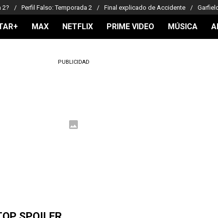
a 2?
Perfil Falso: Temporada 2
Final explicado de Accidente
Garfiel
TAR+
MAX
NETFLIX
PRIME VIDEO
MÚSICA
A
PUBLICIDAD
TOP SPOILER