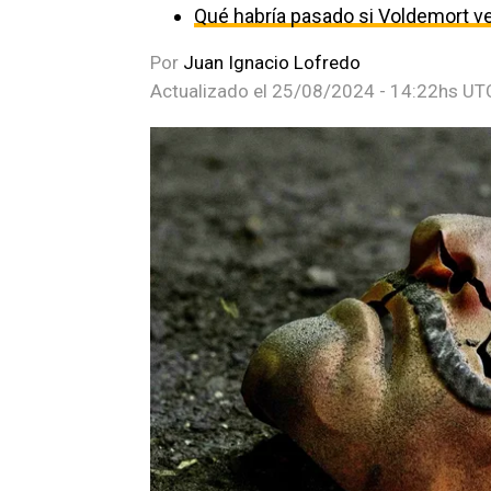
Qué habría pasado si Voldemort venc
Por
Juan Ignacio Lofredo
Actualizado el
25/08/2024 - 14:22hs UT