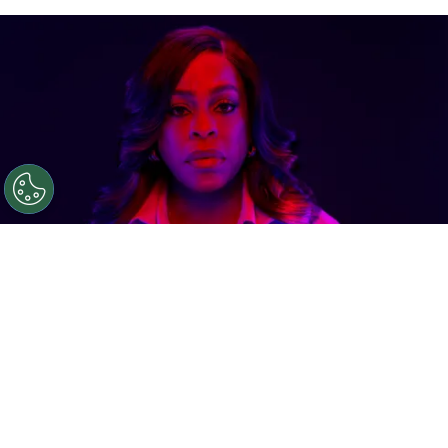
©
FX - Disney+
La serie está protagonizada por Niecy
Nash (Claws).
Por
Jonathan Hernandez
Tras semanas de espera,
Grotesquerie
ya se
estrenó para
México
y Latinoamérica y la nueva