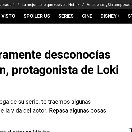
porada 4
La mejor serie que vuelve a Netflix
Accidente: ¿Sin temporad
 VISTO
SPOILER US
SERIES
CINE
DISNEY+
S
uramente desconocías
n, protagonista de Loki
ega de su serie, te traemos algunas
e la vida del actor. Repasa algunas cosas