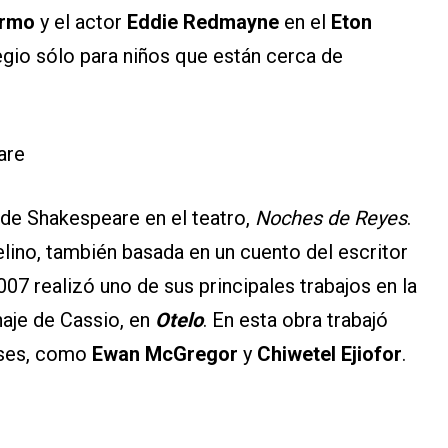
ermo
y el actor
Eddie Redmayne
en el
Eton
egio sólo para niños que están cerca de
are
de Shakespeare en el teatro,
Noches de Reyes
.
elino, también basada en un cuento del escritor
2007 realizó uno de sus principales trabajos en la
naje de Cassio, en
Otelo
. En esta obra trabajó
leses, como
Ewan McGregor
y
Chiwetel Ejiofor
.