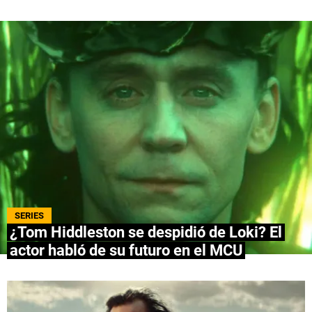
QUIENES SOMOS
|
STAFF
|
CONTACTO
|
Escribe en Spoiler
Términos y Condiciones
Políticas de Privacidad
Política Editorial
Ad Choices
Bolavip, al igual que Futbol Sites, es una
compañía perteneciente a Better Collective.
Todos los derechos reservados.
SERIES
¿Tom Hiddleston se despidió de Loki? El
actor habló de su futuro en el MCU