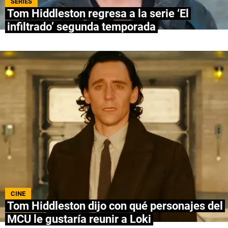
SERIES
Tom Hiddleston regresa a la serie ‘El
NETFLIX
infiltrado’ segunda temporada
PRIME VIDEO
APPLE TV+
MÚSICA
CELEBRITIES
PASATIEMPOS
INFLUENCERS
SPOILER US
CINE
Tom Hiddleston dijo con qué personajes del
MCU le gustaría reunir a Loki