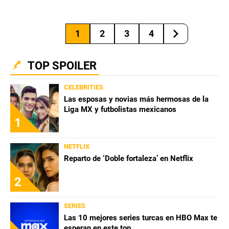
1
2
3
4
TOP SPOILER
CELEBRITIES
Las esposas y novias más hermosas de la
Liga MX y futbolistas mexicanos
1
NETFLIX
Reparto de ‘Doble fortaleza’ en Netflix
2
SERIES
Las 10 mejores series turcas en HBO Max te
esperan en este top