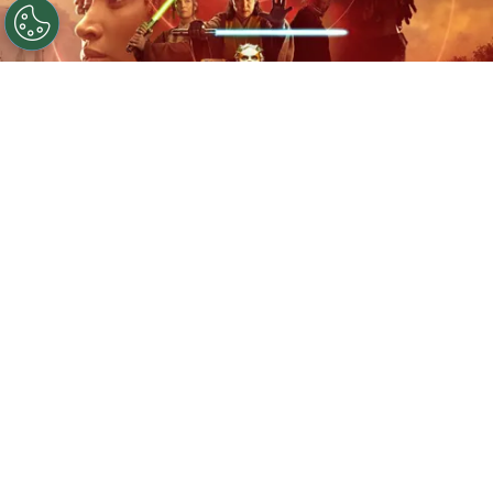
©
Disney+
El motivo detrás de la cancelación de The
Acolyte.
Por
Enzo Rueda
El universo de
Star Wars
regresó a mediados de
este año con
The Acolyte
, su proyecto más
reciente en el servicio de streaming
Disney+
.
Sin embargo, en las últimas horas se confirmó la