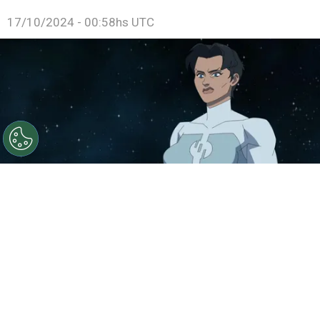
17/10/2024 - 00:58hs UTC
©
IMDb
La temporada 3 de Invencible ya tiene fecha de
estreno y te decimos cuándo llega a Prime Video.
Por
Jonathan Hernandez
Luego de meses de especular cuándo podría