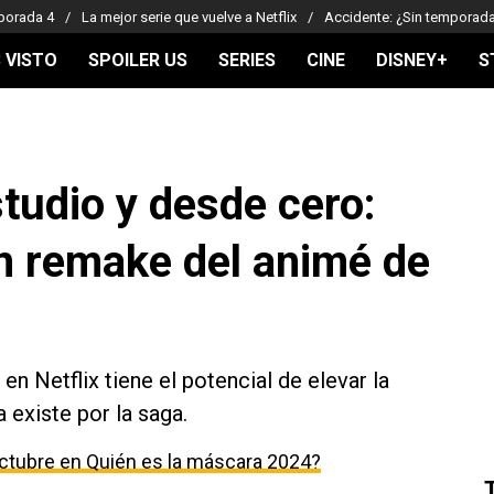
porada 4
La mejor serie que vuelve a Netflix
Accidente: ¿Sin temporad
 VISTO
SPOILER US
SERIES
CINE
DISNEY+
S
tudio y desde cero:
n remake del animé de
n Netflix tiene el potencial de elevar la
 existe por la saga.
ctubre en Quién es la máscara 2024?