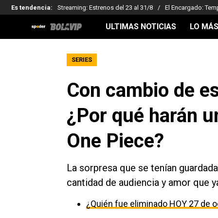
Es tendencia
:
Streaming: Estrenos del 23 al 31/8
El Encargado: Tem
ULTIMAS NOTICIAS
LO MÁS
SERIES
Con cambio de es
¿Por qué harán u
One Piece?
La sorpresa que se tenían guardada e
cantidad de audiencia y amor que ya
¿Quién fue eliminado HOY 27 de o