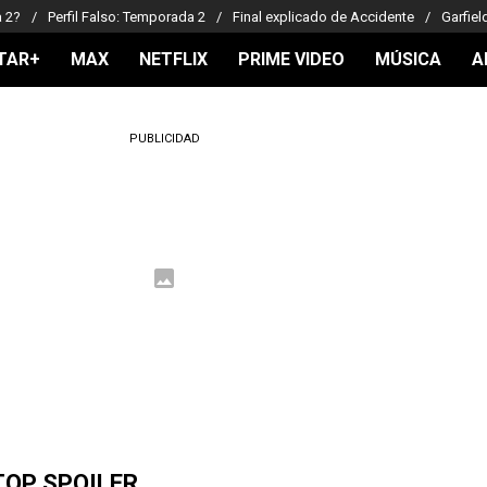
a 2?
Perfil Falso: Temporada 2
Final explicado de Accidente
Garfiel
TAR+
MAX
NETFLIX
PRIME VIDEO
MÚSICA
A
PUBLICIDAD
TOP SPOILER