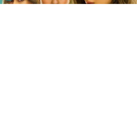
©
Netflix
Doble fortaleza en Netflix
Por
Jacqueline Arteaga
Una nueva cinta de suspenso romántico acaba
de llegar a la plataforma y ya está causando
furor, se trata de la
producción hindú ‘Doble
fortaleza’ en Netflix
, descubre
de qué trata
y
quiénes son los
actores y personajes que
integran el reparto.