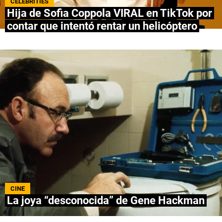
CELEBRITIES
Hija de Sofia Coppola VIRAL en TikTok por
NETFLIX
contar que intentó rentar un helicóptero
PRIME VIDEO
APPLE TV+
MÚSICA
CELEBRITIES
PASATIEMPOS
INFLUENCERS
SPOILER US
CINE
La joya “desconocida” de Gene Hackman