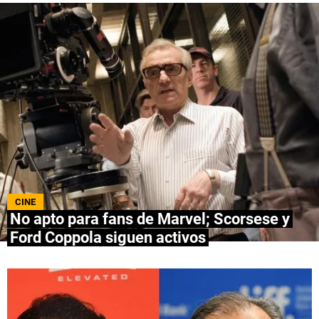
QUIENES SOMOS
|
STAFF
|
CONTACTO
|
Escribe en Spoiler
Términos y Condiciones
Políticas de Privacidad
Política Editorial
Ad Choices
Bolavip, al igual que Futbol Sites, es una
compañía perteneciente a Better Collective.
Todos los derechos reservados.
CINE
No apto para fans de Marvel; Scorsese y
Ford Coppola siguen activos