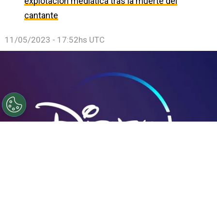
explotación mediática tras la muerte del
cantante
11/05/2023 - 17:52hs UTC
©
Disney
La plataforma de streaming probablemente
mantenga su nombre.
Por
Federico Carestia