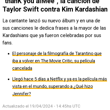
"thanK you aIMee", la canción de
Taylor Swift contra Kim Kardashian
La cantante lanzó su nuevo álbum y en una de
sus canciones le dedica frases a la mayor de las
Kardashians que ya fueron celebradas por sus
fans.
El personaje de la filmografía de Tarantino que
iba a volver en The Movie Critic, su película
cancelada
Llegó hace 5 días a Netflix y ya es la película más
vista en el mundo, superando a ¿Qué hizo
Jennifer?
Actualizado el
19/04/2024 - 14:45hs UTC