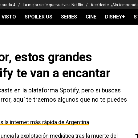
porada 4
La mejor serie que vuelve a Netflix
Accidente: ¿Sin temporad
 VISTO
SPOILER US
SERIES
CINE
DISNEY+
S
ror, estos grandes
fy te van a encantar
asts en la plataforma Spotify, pero si buscas
rror, aquí te traemos algunos que no te puedes
 la internet más rápida de Argentina
uncia la explotación mediática tras la muerte del