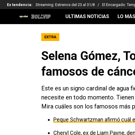
Es tendencia
:
Streaming: Estrenos del 23 al 31/8
El Encargado: Tem
ULTIMAS NOTICIAS
LO MÁS
EXTRA
Selena Gómez, To
famosos de cánc
Este es un signo cardinal de agua f
necesite en todo momento. Tienen g
Mira cuáles son los famosos más p
Peque Schwartzman afirmó cuál es
Cheryl Cole, ex de Liam Payne, den