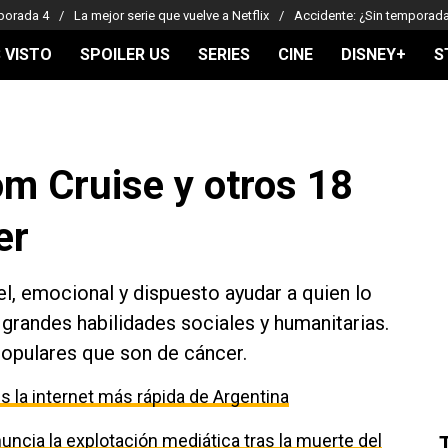
porada 4
La mejor serie que vuelve a Netflix
Accidente: ¿Sin temporad
 VISTO
SPOILER US
SERIES
CINE
DISNEY+
S
m Cruise y otros 18
er
iel, emocional y dispuesto ayudar a quien lo
randes habilidades sociales y humanitarias.
opulares que son de cáncer.
 la internet más rápida de Argentina
uncia la explotación mediática tras la muerte del