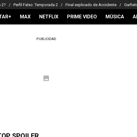
a 2?
Perfil Falso: Temporada 2
Final explicado de Accidente
Garfiel
TAR+
MAX
NETFLIX
PRIME VIDEO
MÚSICA
A
PUBLICIDAD
TOP SPOILER