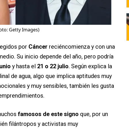
oto: Getty Images)
 regidos por
Cáncer
reciéncomienza y con una
medio. Su inicio depende del año, pero podría
junio
y hasta el
21 o 22 julio
. Según explica la
dinal de agua, algo que implica aptitudes muy
mocionales y muy sensibles, también les gusta
o emprendimientos.
 muchos
famosos de este signo
que, por un
ién filántropos y activistas muy