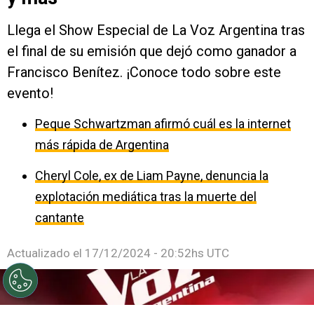
Llega el Show Especial de La Voz Argentina tras
el final de su emisión que dejó como ganador a
Francisco Benítez. ¡Conoce todo sobre este
evento!
Peque Schwartzman afirmó cuál es la internet
más rápida de Argentina
Cheryl Cole, ex de Liam Payne, denuncia la
explotación mediática tras la muerte del
cantante
Actualizado el
17/12/2024 - 20:52hs UTC