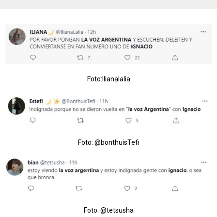
Foto:llianalalia
Foto: @bonthuisTefi
Foto: @tetsusha