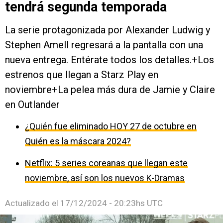
tendrá segunda temporada
La serie protagonizada por Alexander Ludwig y
Stephen Amell regresará a la pantalla con una
nueva entrega. Entérate todos los detalles.+Los
estrenos que llegan a Starz Play en
noviembre+La pelea más dura de Jamie y Claire
en Outlander
¿Quién fue eliminado HOY 27 de octubre en
Quién es la máscara 2024?
Netflix: 5 series coreanas que llegan este
noviembre, así son los nuevos K-Dramas
Actualizado el
17/12/2024 - 20:23hs UTC