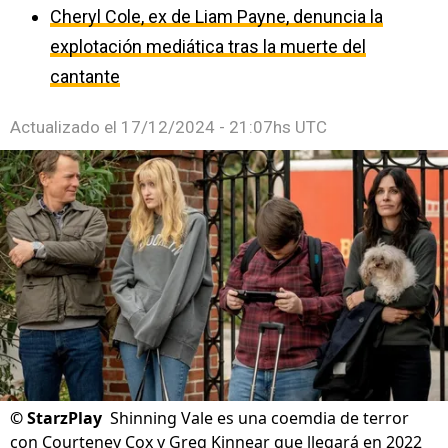
Cheryl Cole, ex de Liam Payne, denuncia la
explotación mediática tras la muerte del
cantante
Actualizado el
17/12/2024 - 21:07hs UTC
©
StarzPlay
Shinning Vale es una coemdia de terror
con Courteney Cox y Greg Kinnear que llegará en 2022