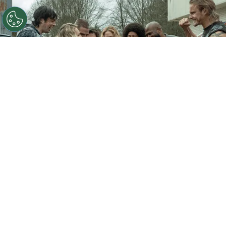
©
StarzPlay
Heels tendrá segunda parte
Por
StarzPlay
tuvo un año cargado de estrenos y
lanzamientos de temporadas. Uno de los nuevos
shows que logró una increíble aceptación tanto