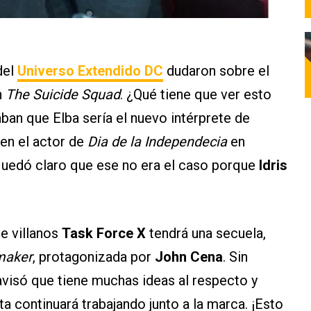
del
Universo Extendido DC
dudaron sobre el
n
The Suicide Squad
. ¿Qué tiene que ver esto
ban que Elba sería el nuevo intérprete de
 en el actor de
Dia de la Independecia
en
quedó claro que ese no era el caso porque
Idris
de villanos
Task Force X
tendrá una secuela,
maker
, protagonizada por
John Cena
. Sin
avisó que tiene muchas ideas al respecto y
a continuará trabajando junto a la marca. ¡Esto