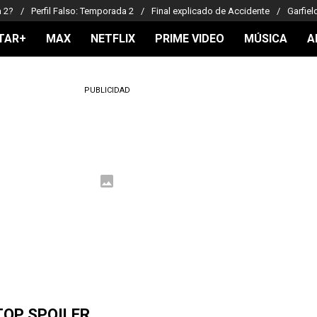
a 2?
Perfil Falso: Temporada 2
Final explicado de Accidente
Garfiel
TAR+
MAX
NETFLIX
PRIME VIDEO
MÚSICA
A
PUBLICIDAD
TOP SPOILER