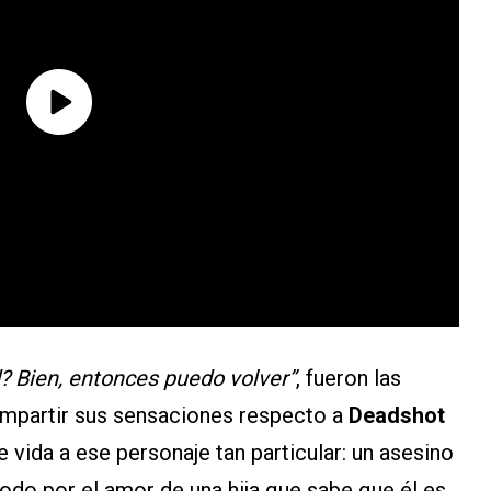
d? Bien, entonces puedo volver”
, fueron las
compartir sus sensaciones respecto a
Deadshot
e vida a ese personaje tan particular: un asesino
todo por el amor de una hija que sabe que él es