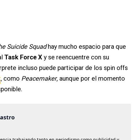
he Suicide Squad
hay mucho espacio para que
al
Task Force X
y se reencuentre con su
térprete incluso puede participar de los spin offs
x
, como
Peacemaker
, aunque por el momento
ponible.
castro
iencia trabajando tanto en periodismo como publicidad y