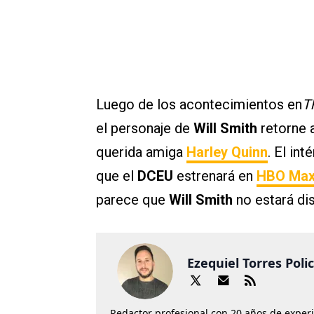
Luego de los acontecimientos en
T
el personaje de
Will Smith
retorne 
querida amiga
Harley Quinn
. El in
que el
DCEU
estrenará en
HBO Ma
parece que
Will Smith
no estará dis
Ezequiel Torres Poli
Redactor profesional con 20 años de exper