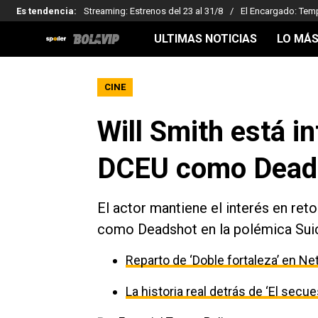
Es tendencia
:
Streaming: Estrenos del 23 al 31/8
El Encargado: Tem
ULTIMAS NOTICIAS
LO MÁS
CINE
Will Smith está i
DCEU como Dead
El actor mantiene el interés en re
como Deadshot en la polémica Suic
Reparto de ‘Doble fortaleza’ en Net
La historia real detrás de ‘El secu