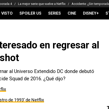
porada 4
La mejor serie que vuelve a Netflix
Accidente: ¿Sin temporad
 VISTO
SPOILER US
SERIES
CINE
DISNEY+
S
nteresado en regresar al
shot
tornar al Universo Extendido DC donde debutó
ide Squad de 2016. ¿Qué dijo?
flix
estro de 1993’ de Netflix