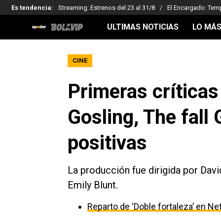
Es tendencia
:
Streaming: Estrenos del 23 al 31/8
El Encargado: Tem
ULTIMAS NOTICIAS
LO MÁS
CINE
Primeras críticas
Gosling, The fall
positivas
La producción fue dirigida por Dav
Emily Blunt.
Reparto de ‘Doble fortaleza’ en Net