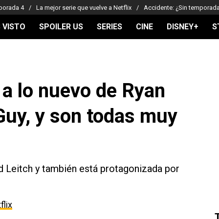
porada 4
La mejor serie que vuelve a Netflix
Accidente: ¿Sin temporad
 VISTO
SPOILER US
SERIES
CINE
DISNEY+
S
 a lo nuevo de Ryan
 Guy, y son todas muy
id Leitch y también está protagonizada por
flix