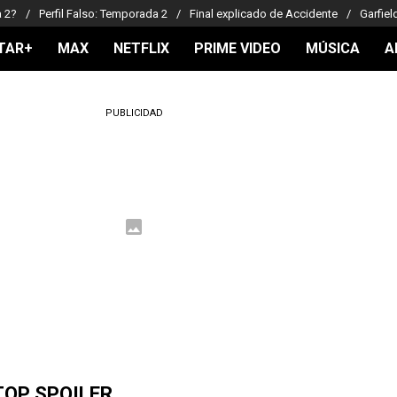
a 2?
Perfil Falso: Temporada 2
Final explicado de Accidente
Garfiel
TAR+
MAX
NETFLIX
PRIME VIDEO
MÚSICA
A
PUBLICIDAD
TOP SPOILER