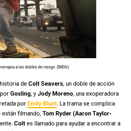
enajea a los dobles de riesgo. (IMDb)
 historia de
Colt Seavers
, un doble de acción
 por
Gosling
, y
Jody Moreno
, una exoperadora
pretada por
Emily Blunt
. La trama se complica
e están filmando,
Tom Ryder (Aaron Taylor-
ente.
Colt
es llamado para ayudar a encontrar a