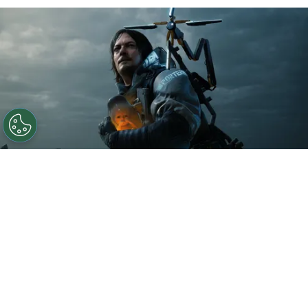
A24 hará una película de Death stranding
Por
Federico Carestia
El aclamado videojuego de acción de
PlayStation
lanzado en 2019,
“Death Stranding”
,
creado por
Hideo Kojima
, dará el salto a la