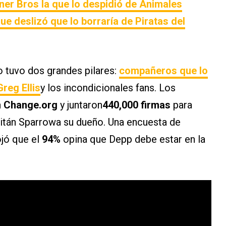
er Bros la que lo despidió de Animales
ue deslizó que lo borraría de Piratas del
ro tuvo dos grandes pilares:
compañeros que lo
eg Ellis
y los incondicionales fans. Los
n
Change.org
y juntaron
440,000 firmas
para
pitán Sparrowa su dueño. Una encuesta de
jó que el
94%
opina que Depp debe estar en la