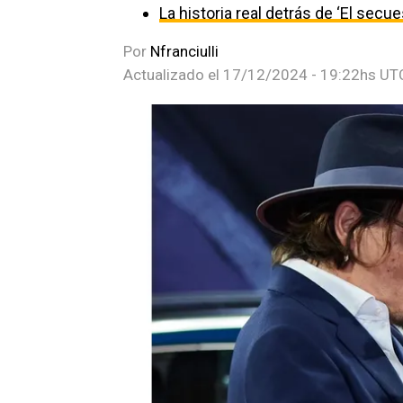
La historia real detrás de ‘El secu
Por
Nfranciulli
Actualizado el
17/12/2024 - 19:22hs UT