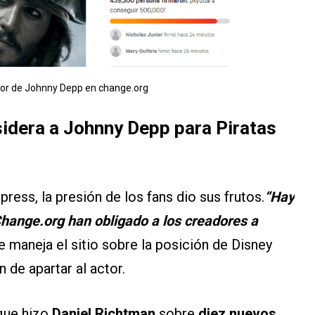
avor de Johnny Depp en change.org
idera a Johnny Depp para Piratas
ress, la presión de los fans dio sus frutos.
“Hay
Change.org han obligado a los creadores a
e maneja el sitio sobre la posición de Disney
 de apartar al actor.
que hizo
Daniel Richtman
sobre
diez nuevos