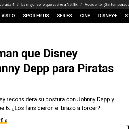
porada 4
La mejor serie que vuelve a Netflix
Accidente: ¿Sin temporad
 VISTO
SPOILER US
SERIES
CINE
DISNEY+
S
rman que Disney
hnny Depp para Piratas
ney reconsidera su postura con Johnny Depp y
ibe 6. ¿Los fans dieron el brazo a torcer?
flix