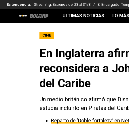
Es tendencia
:
Streaming: Estrenos del 23 al 31/8
El Encargado: Tem
ULTIMAS NOTICIAS
LO MÁS
CINE
En Inglaterra afi
reconsidera a Jo
del Caribe
Un medio británico afirmó que Dis
estudia incluirlo en Piratas del Car
Reparto de ‘Doble fortaleza’ en Net