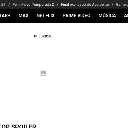
a 2?
Perfil Falso: Temporada 2
Final explicado de Accidente
Garfiel
TAR+
MAX
NETFLIX
PRIME VIDEO
MÚSICA
A
PUBLICIDAD
TOP SPOILER