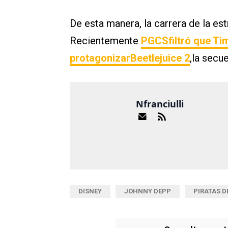
De esta manera, la carrera de la es
Recientemente
PGCSfiltró que Tim
protagonizarBeetlejuice 2
,la secu
Nfranciulli
DISNEY
JOHNNY DEPP
PIRATAS D