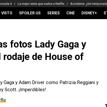
porada 4
La mejor serie que vuelve a Netflix
Accidente: ¿Sin temporad
 VISTO
SPOILER US
SERIES
CINE
DISNEY+
S
ras fotos Lady Gaga y
l rodaje de House of
y Gaga y Adam Driver como Patrizia Reggiani y
y Scott. ¡Imperdibles!
flix