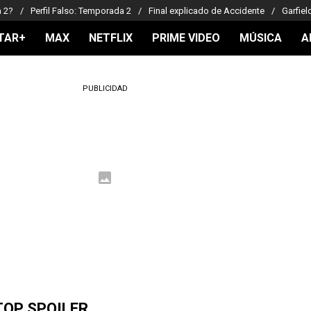
a 2?
Perfil Falso: Temporada 2
Final explicado de Accidente
Garfiel
TAR+
MAX
NETFLIX
PRIME VIDEO
MÚSICA
A
PUBLICIDAD
TOP SPOILER