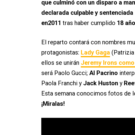
que culminó con un disparo a ma
declarada culpable y sentenciada a
en2011
tras haber cumplido
18 añ
El reparto contará con nombres m
protagonistas:
Lady Gaga
(Patrizia
ellos se unirán
Jeremy Irons
como 
será Paolo Gucci;
Al Pacrino
interp
Paola Franchi y
Jack Huston
y
Ree
Esta semana conocimos fotos de los
¡Miralas!