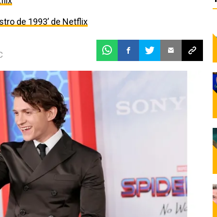
flix
estro de 1993’ de Netflix
C