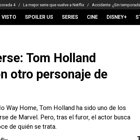
porada 4
La mejor serie que vuelve a Netflix
Accidente: ¿Sin temporad
 VISTO
SPOILER US
SERIES
CINE
DISNEY+
S
erse: Tom Holland
on otro personaje de
: No Way Home, Tom Holland ha sido uno de los
se de Marvel. Pero, tras el furor, el actor busca
ce de quién se trata.