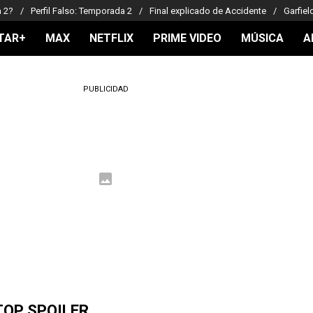
a 2?
Perfil Falso: Temporada 2
Final explicado de Accidente
Garfiel
TAR+
MAX
NETFLIX
PRIME VIDEO
MÚSICA
A
PUBLICIDAD
TOP SPOILER