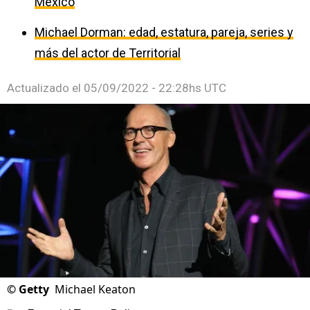
México
Michael Dorman: edad, estatura, pareja, series y
más del actor de Territorial
Actualizado el
05/09/2022 - 22:28hs UTC
©
Getty
Michael Keaton