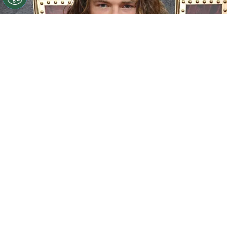
©
Getty images
Sam Corlett de 'Vikingos Valhalla' a
'Territorial' en Netflix
Por
Jacqueline Arteaga
La plataforma de streaming estrenó una nueva
serie
western
que ya es furor a solo horas de su
estreno, se trata de
‘Territorial’ en Netflix
, su
reparto es protagonizado
por Anna Torv,
Michael Dorman
y
Sam Corlett
, descubre
quién