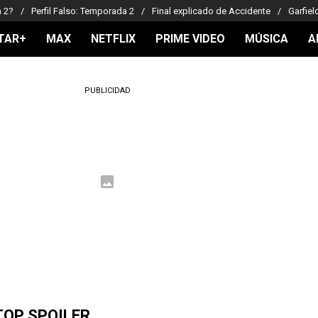
a 2?
Perfil Falso: Temporada 2
Final explicado de Accidente
Garfiel
TAR+
MAX
NETFLIX
PRIME VIDEO
MÚSICA
A
PUBLICIDAD
TOP SPOILER