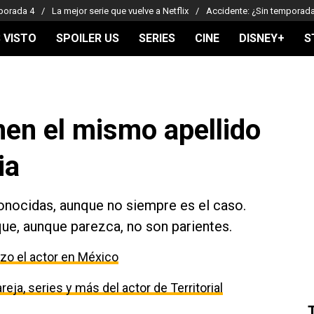
porada 4
La mejor serie que vuelve a Netflix
Accidente: ¿Sin temporad
 VISTO
SPOILER US
SERIES
CINE
DISNEY+
S
nen el mismo apellido
ia
conocidas, aunque no siempre es el caso.
que, aunque parezca, no son parientes.
izo el actor en México
eja, series y más del actor de Territorial