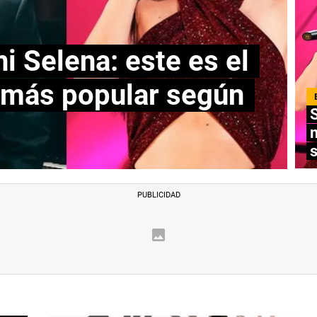
ni Selena: este es el
o más popular según
S
m