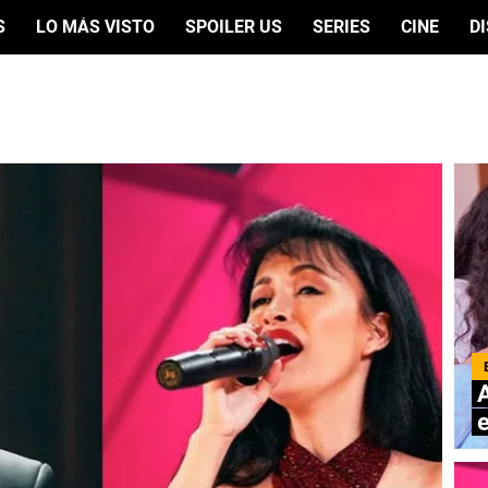
S
LO MÁS VISTO
SPOILER US
SERIES
CINE
D
A
e