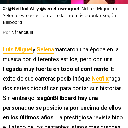
©
@NetflixLAT y @serieluismiguel
Ni Luis Miguel ni
Selena: este es el cantante latino más popular según
Billboard
Por
Nfranciulli
Luis Miguel
y
Selena
marcaron una época en la
música con diferentes estilos, pero con una
llegada muy fuerte en todo el continente
. El
éxito de sus carreras posibilitóque
Netflix
haga
dos series biográficas para contar sus historias.
Sin embargo,
segúnBillboard hay una
personaque se posiciona por encima de ellos
en los últimos años
. La prestigiosa revista hizo
el listado de los cantantes latinos más grandes