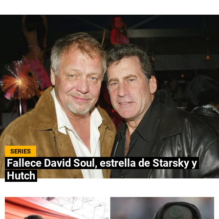
QUIENES SOMOS
|
STAFF
|
CONTACTO
|
Escribe en Spoiler
Términos y Condiciones
Políticas de Privacidad
Política Editorial
Ad Choices
Bolavip, al igual que Futbol Sites, es una
compañía perteneciente a Better Collective.
Todos los derechos reservados.
SERIES
Fallece David Soul, estrella de Starsky y
Hutch