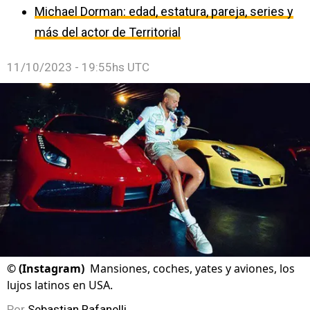
Michael Dorman: edad, estatura, pareja, series y
más del actor de Territorial
11/10/2023 - 19:55hs UTC
©
(Instagram)
Mansiones, coches, yates y aviones, los
lujos latinos en USA.
Por
Sebastian Rafanelli