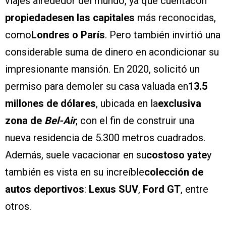
viajes alrededor del mundo, ya que cuentacon
propiedadesen las capitales
más reconocidas,
como
Londres o París
. Pero también invirtió una
considerable suma de dinero en acondicionar su
impresionante mansión. En 2020, solicitó un
permiso para demoler su casa valuada en
13.5
millones de dólares
, ubicada en la
exclusiva
zona de
Bel-Air
, con el fin de construir una
nueva residencia de 5.300 metros cuadrados.
Además, suele vacacionar en su
costoso yate
y
también es vista en su increíble
colección de
autos deportivos
:
Lexus SUV
,
Ford GT
, entre
otros.