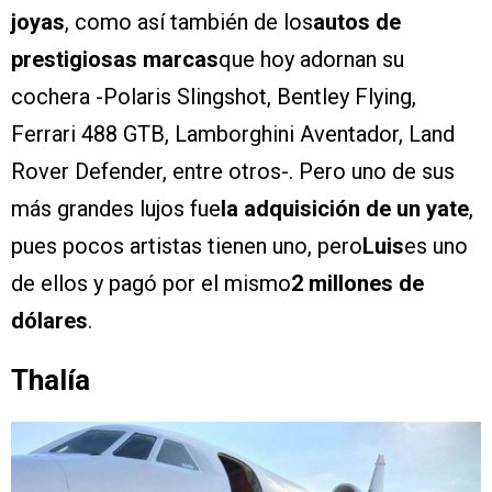
joyas
, como así también de los
autos de
prestigiosas marcas
que hoy adornan su
cochera -Polaris Slingshot, Bentley Flying,
Ferrari 488 GTB, Lamborghini Aventador, Land
Rover Defender, entre otros-. Pero uno de sus
más grandes lujos fue
la adquisición de un yate
,
pues pocos artistas tienen uno, pero
Luis
es uno
de ellos y pagó por el mismo
2 millones de
dólares
.
Thalía