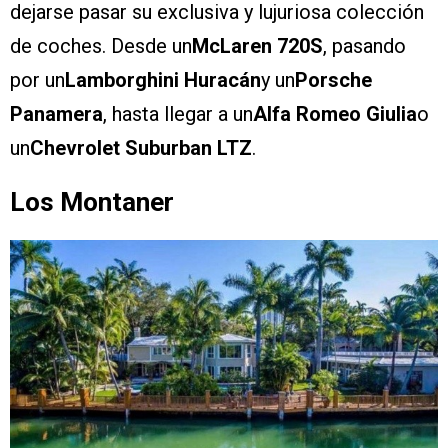
dejarse pasar su exclusiva y lujuriosa colección
de coches. Desde un
McLaren 720S
, pasando
por un
Lamborghini Huracán
y un
Porsche
Panamera
, hasta llegar a un
Alfa Romeo Giulia
o
un
Chevrolet Suburban LTZ
.
Los Montaner