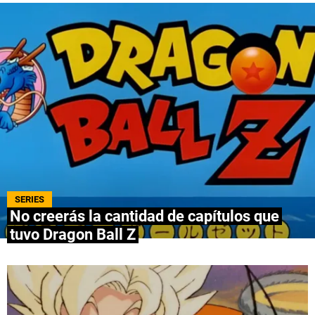
QUIENES SOMOS
|
STAFF
|
CONTACTO
|
Escribe en Spoiler
Términos y Condiciones
Políticas de Privacidad
Política Editorial
Ad Choices
Bolavip, al igual que Futbol Sites, es una
compañía perteneciente a Better Collective.
Todos los derechos reservados.
SERIES
No creerás la cantidad de capítulos que
tuvo Dragon Ball Z