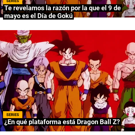
SERIES
Te revelamos la razón por la que el 9 de
NETFLIX
mayo es el Día de Gokú
PRIME VIDEO
APPLE TV+
MÚSICA
CELEBRITIES
PASATIEMPOS
INFLUENCERS
SPOILER US
SERIES
¿En qué plataforma está Dragon Ball Z?