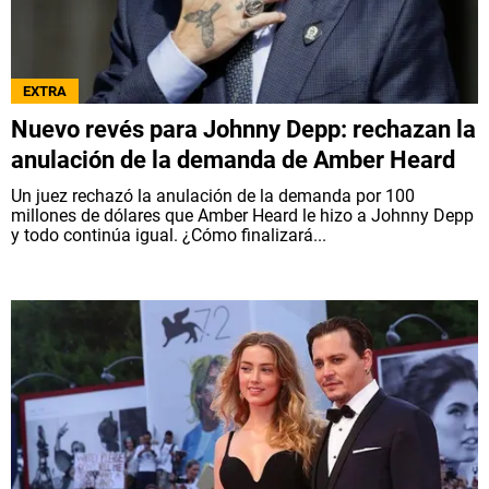
QUIENES SOMOS
|
STAFF
|
CONTACTO
|
Escribe en Spoiler
EXTRA
Nuevo revés para Johnny Depp: rechazan la
anulación de la demanda de Amber Heard
Términos y Condiciones
Políticas de Privacidad
Un juez rechazó la anulación de la demanda por 100
Política Editorial
Ad Choices
millones de dólares que Amber Heard le hizo a Johnny Depp
y todo continúa igual. ¿Cómo finalizará...
Bolavip, al igual que Futbol Sites, es una
compañía perteneciente a Better Collective.
Todos los derechos reservados.