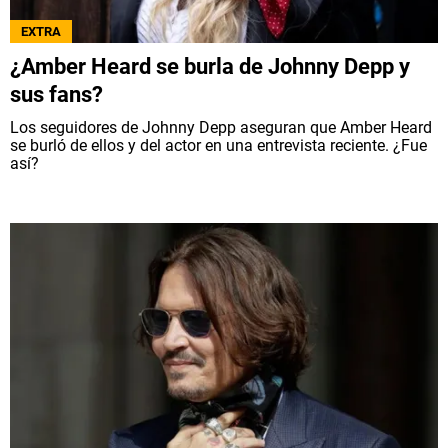
NETFLIX
EXTRA
¿Amber Heard se burla de Johnny Depp y
PRIME VIDEO
sus fans?
Los seguidores de Johnny Depp aseguran que Amber Heard
APPLE TV+
se burló de ellos y del actor en una entrevista reciente. ¿Fue
así?
MÚSICA
CELEBRITIES
PASATIEMPOS
INFLUENCERS
SPOILER US