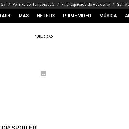
a 2?
Perfil Falso: Temporada 2
Final explicado de Accidente
Garfiel
TAR+
MAX
NETFLIX
PRIME VIDEO
MÚSICA
A
PUBLICIDAD
TOP SPOILER