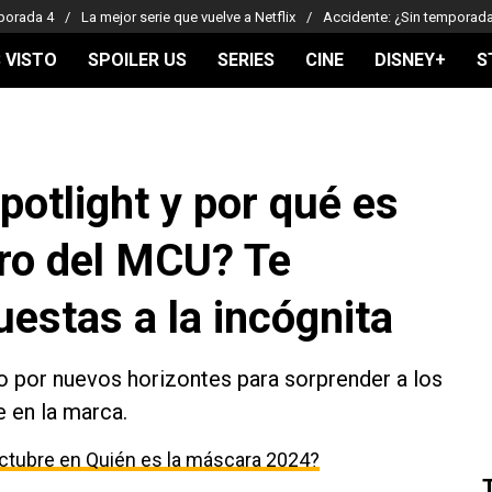
porada 4
La mejor serie que vuelve a Netflix
Accidente: ¿Sin temporad
 VISTO
SPOILER US
SERIES
CINE
DISNEY+
S
otlight y por qué es
uro del MCU? Te
estas a la incógnita
o por nuevos horizontes para sorprender a los
e en la marca.
ctubre en Quién es la máscara 2024?