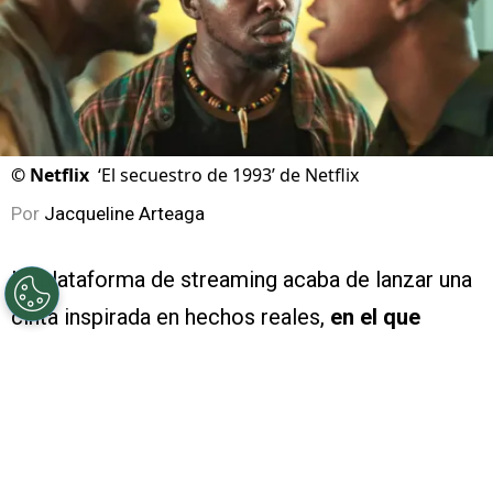
©
Netflix
‘El secuestro de 1993’ de Netflix
Por
Jacqueline Arteaga
La plataforma de streaming acaba de lanzar una
cinta inspirada en hechos reales,
en el que
cuatro adolescentes tomaron el control de un
avión comercial en Nigeria
, se trata de
‘El
secuestro de 1993’ (Hijack ’92)
y esta es
la
verdadera historia detrás de la cinta
.