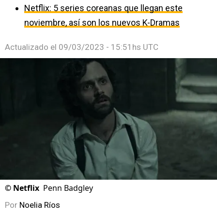
Netflix: 5 series coreanas que llegan este
noviembre, así son los nuevos K-Dramas
Actualizado el
09/03/2023 - 15:51hs UTC
©
Netflix
Penn Badgley
Por
Noelia Ríos