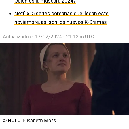
Quién es la máscara 2024?
Netflix: 5 series coreanas que llegan este
noviembre, así son los nuevos K-Dramas
Actualizado el
17/12/2024 - 21:12hs UTC
©
HULU
Elisabeth Moss