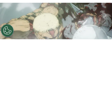
©
Crunchyroll
La batalla no tuvo tregua en el final de
Shingeki No Kyojin.
Por
Sebastián Medina
Shingeki No Kyojin
(
Attack on Titan
) no va más.
La serie animé acaba de cerrar en lo alto su