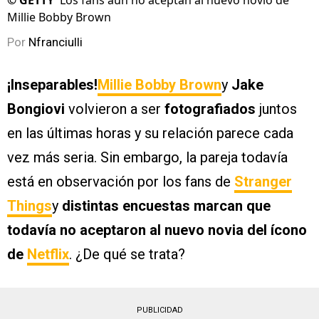
©
GETTY
Los fans aún no aceptan al nuevo novio de
Millie Bobby Brown
Por
Nfranciulli
¡Inseparables!
Millie Bobby Brown
y
Jake
Bongiovi
volvieron a ser
fotografiados
juntos
en las últimas horas y su relación parece cada
vez más seria. Sin embargo, la pareja todavía
está en observación por los fans de
Stranger
Things
y
distintas encuestas marcan que
todavía no aceptaron al nuevo novia del ícono
de
Netflix
. ¿De qué se trata?
PUBLICIDAD