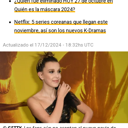
¿Quién fue eliminado HOY 27 de octubre en
Quién es la máscara 2024?
Netflix: 5 series coreanas que llegan este
noviembre, así son los nuevos K-Dramas
Actualizado el
17/12/2024 - 18:32hs UTC