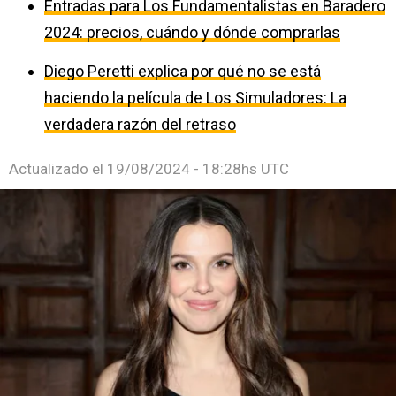
Entradas para Los Fundamentalistas en Baradero
2024: precios, cuándo y dónde comprarlas
Diego Peretti explica por qué no se está
haciendo la película de Los Simuladores: La
verdadera razón del retraso
Actualizado el
19/08/2024 - 18:28hs UTC