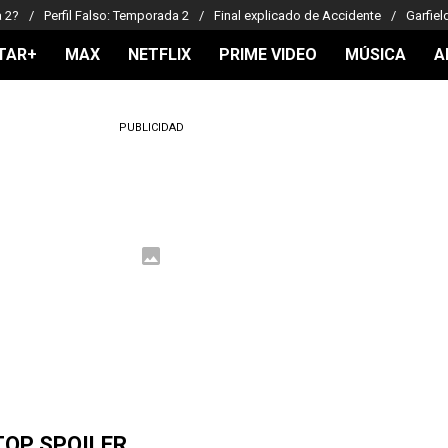
a 2?
Perfil Falso: Temporada 2
Final explicado de Accidente
Garfiel
TAR+
MAX
NETFLIX
PRIME VIDEO
MÚSICA
A
PUBLICIDAD
TOP SPOILER