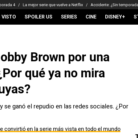
porada 4
La mejor serie que vuelve a Netflix
Accidente: ¿Sin temporad
 VISTO
SPOILER US
SERIES
CINE
DISNEY+
S
 Bobby Brown por una
¿Por qué ya no mira
suyas?
 y se ganó el repudio en las redes sociales. ¿Por
e convirtió en la serie más vista en todo el mundo