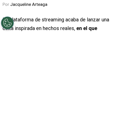
Por
Jacqueline Arteaga
La plataforma de streaming acaba de lanzar una
cinta inspirada en hechos reales,
en el que
cuatro adolescentes tomaron el control de un
avión comercial en Nigeria
, se trata de
‘El
secuestro de 1993’ (Hijack ’92)
y esta es
la
verdadera historia detrás de la cinta
.
PUBLICIDAD