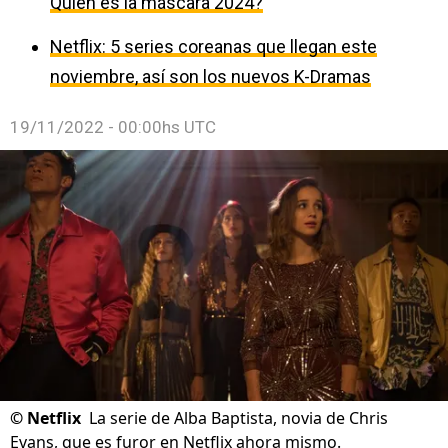
Quién es la máscara 2024?
Netflix: 5 series coreanas que llegan este
noviembre, así son los nuevos K-Dramas
19/11/2022 - 00:00hs UTC
©
Netflix
La serie de Alba Baptista, novia de Chris
Evans, que es furor en Netflix ahora mismo.